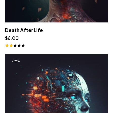
Death After Life
$
6.00
Оце
нка
2.0
-29%
0
из
5